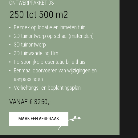
ONTWERPPAKKET 03
250 tot 500 m2
Bezoek op locatie en inmeten tuin
2D tuinontwerp op schaal (matenplan)
3D tuinontwerp
3D tuinwandeling film
Persoonlijke presentatie bij u thuis
Eenmaal doorvoeren van wijzigingen en
aanpassingen
Verlichtings- en beplantingsplan
VANAF € 3250,-
MAAK EEN AFSPRAAK