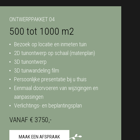
ONTWERPPAKKET 04
500 tot 1000 m2
Bezoek op locatie en inmeten tuin
2D tuinontwerp op schaal (matenplan)
3D tuinontwerp
3D tuinwandeling film
Persoonlijke presentatie bij u thuis
Eenmaal doorvoeren van wijzigingen en
aanpassingen
Verlichtings- en beplantingsplan
VANAF € 3750,-
MAAK EEN AFSPRAAK