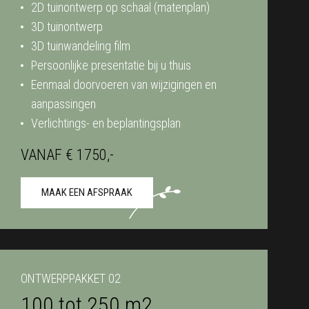
2D tuinontwerp op schaal (matenplan)
3D tuinontwerp
3D tuinwandeling film
Persoonlijke presentatie bij u thuis
Eenmaal doorvoeren van wijzigingen en
aanpassingen
Verlichtings- en beplantingsplan
VANAF € 1750,-
MAAK EEN AFSPRAAK
ONTWERPPAKKET 02
100 tot 250 m2