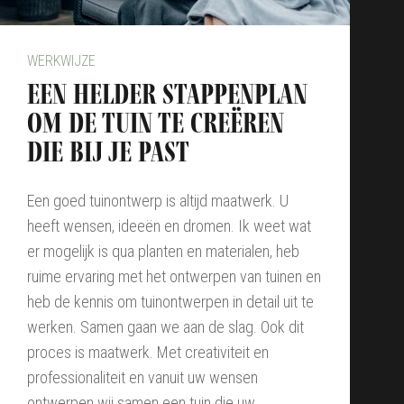
WERKWIJZE
Een helder stappenplan
om de tuin te creëren
die bij je past
Een goed tuinontwerp is altijd maatwerk. U
heeft wensen, ideeën en dromen. Ik weet wat
er mogelijk is qua planten en materialen, heb
ruime ervaring met het ontwerpen van tuinen en
heb de kennis om tuinontwerpen in detail uit te
werken. Samen gaan we aan de slag. Ook dit
proces is maatwerk. Met creativiteit en
professionaliteit en vanuit uw wensen
ontwerpen wij samen een tuin die uw