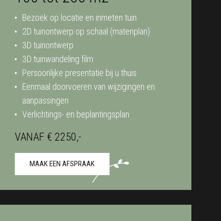
Bezoek op locatie en inmeten tuin
2D tuinontwerp op schaal (matenplan)
3D tuinontwerp
3D tuinwandeling film
Persoonlijke presentatie bij u thuis
Eenmaal doorvoeren van wijzigingen en
aanpassingen
Verlichtings- en beplantingsplan
VANAF € 2250,-
MAAK EEN AFSPRAAK